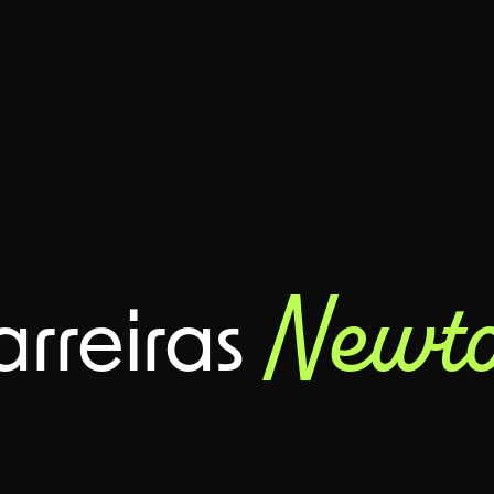
Newt
arreiras